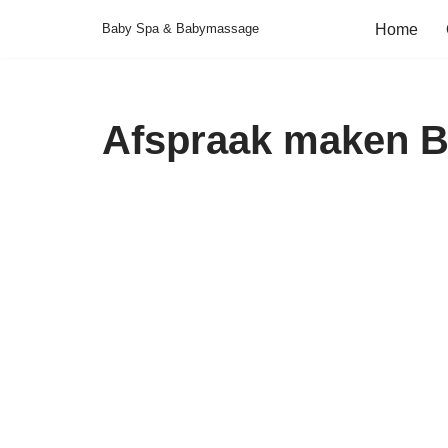
Baby Spa & Babymassage
Home
Ga
naar
de
Afspraak maken Br
inhoud