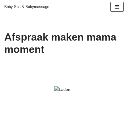
Baby Spa & Babymassage
Ga
naar
de
Afspraak maken mama
inhoud
moment