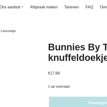
Ons aanbod
Afspraak maken
Tarieven
FAQ
Ove
e Lammetje
Bunnies By 
knuffeldoekj
€
17,99
1 op voorraad
Toevoegen