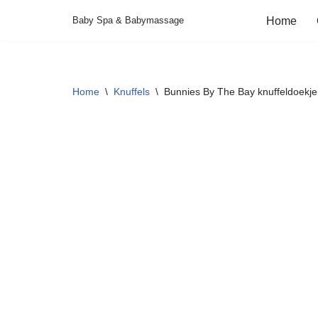
Baby Spa & Babymassage
Home
Ga
naar
de
Home
\
Knuffels
\
Bunnies By The Bay knuffeldoekj
inhoud