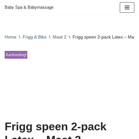
Baby Spa & Babymassage
Ga
naar
de
Home
\
Frigg & Bibs
\
Maat 2
\
Frigg speen 2-pack Latex – Maat
inhoud
Aanbieding!
Frigg speen 2-pack