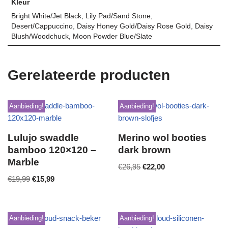
Kleur
Bright White/Jet Black, Lily Pad/Sand Stone,
Desert/Cappuccino, Daisy Honey Gold/Daisy Rose Gold, Daisy
Blush/Woodchuck, Moon Powder Blue/Slate
Gerelateerde producten
Aanbieding!
Aanbieding!
Lulujo swaddle
Merino wol booties
bamboo 120×120 –
dark brown
Marble
€
26,95
€
22,00
€
19,99
€
15,99
Aanbieding!
Aanbieding!