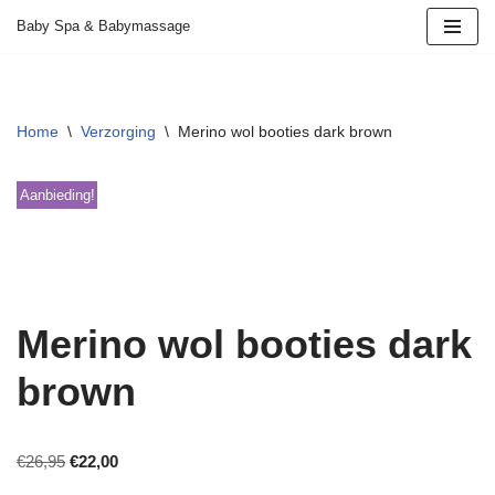
Baby Spa & Babymassage
Ga
naar
de
Home
\
Verzorging
\
Merino wol booties dark brown
inhoud
Aanbieding!
Merino wol booties dark
brown
€
26,95
€
22,00