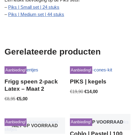
–
Piks | Small set | 24 stuks
–
Piks | Medium set | 44 stuks
Gerelateerde producten
Aanbieding!
Aanbieding!
Frigg speen 2-pack
PIKS | kegels
Latex – Maat 2
€
19,90
€
14,00
€
8,95
€
5,00
NIET OP VOORRAAD
Aanbieding!
Aanbieding!
NIET OP VOORRAAD
Coblo | Pastel | 100