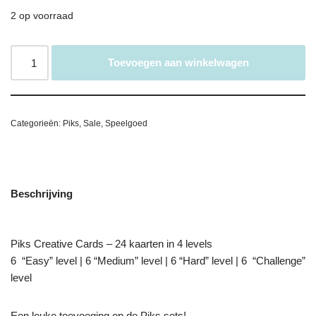
2 op voorraad
Toevoegen aan winkelwagen
Categorieën:
Piks
,
Sale
,
Speelgoed
Beschrijving
Piks Creative Cards – 24 kaarten in 4 levels
6 “Easy” level | 6 “Medium” level | 6 “Hard” level | 6 “Challenge”
level
Een leuke toevoeging op de Piks sets!