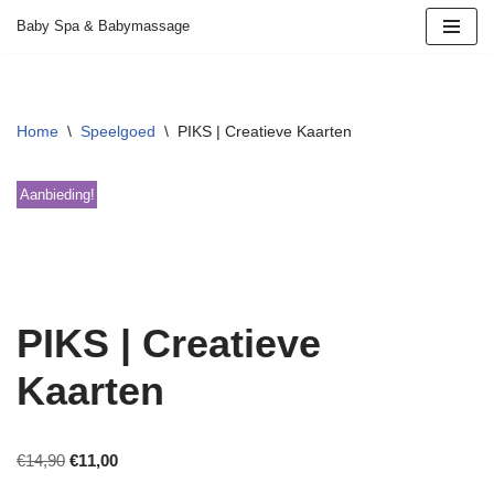
Baby Spa & Babymassage
Ga
naar
de
Home
\
Speelgoed
\
PIKS | Creatieve Kaarten
inhoud
Aanbieding!
PIKS | Creatieve
Kaarten
€
14,90
€
11,00