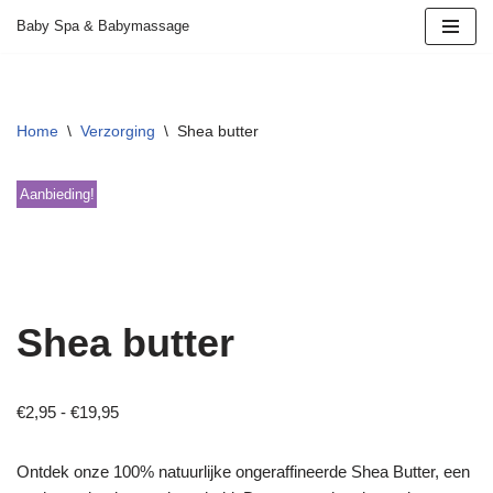
Baby Spa & Babymassage
Ga
naar
de
Home
\
Verzorging
\
Shea butter
inhoud
Aanbieding!
Shea butter
€
2,95
-
€
19,95
Ontdek onze 100% natuurlijke ongeraffineerde Shea Butter, een